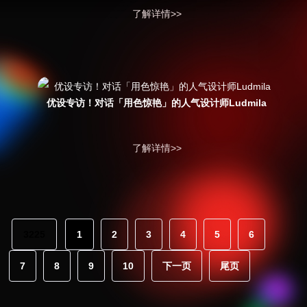
了解详情>>
优设专访！对话「用色惊艳」的人气设计师Ludmila
了解详情>>
3225
1
2
3
4
5
6
7
8
9
10
下一页
尾页