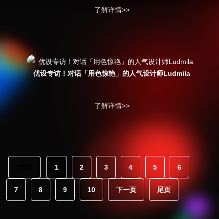
了解详情>>
优设专访！对话「用色惊艳」的人气设计师Ludmila
了解详情>>
3225
1
2
3
4
5
6
7
8
9
10
下一页
尾页