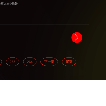
漫画之旅小边告
263
264
下一页
尾页
红喵平面设计