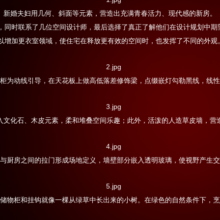
新婚夫妇用几何、斜面等元素，营造出充满青春活力、现代感的新房。
，同时联系了几位空间设计师，最后选择了真正了解他们在设计规划中期
以增加更衣室领域，使住宅在释放更有效的空间时，也发挥了不同的外观
柜为动线引导，在天花板上做高低落差修饰梁，点缀嵌灯勾勒黑线，线性
入文化石、木皮元素，柔和堆叠空间乐趣；此外，活泼的人造草皮墙，营
与厨房之间的拉门形成场地定义，墙壁部分嵌入透明玻璃，使视野产生交
储物柜和挂钩就像一棵从绿草中长出来的小树。在绿色的自然条件下，烹